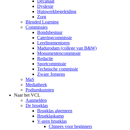
Decanaat
Dyslexie
Huiswerkbegeleiding
Zorg
Blended Learning
Commissies
Bondsbestuur
Cateringcommissie
Leerlingmentoren
Madurodam (college van B&W)
Monumentencommissie
Redactie
Sportcommissie
Technische commissie
Zware Jongens
MaS
Mediatheek
Podiumkunsten
Naar het VCL
Aanmelden
De brugklas
Brugklas algemeen
Brugklaskamp
V-uren brugklas
Chinees voor beginners