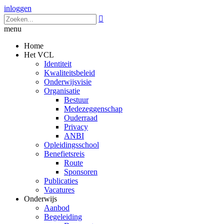
inloggen

menu
Home
Het VCL
Identiteit
Kwaliteitsbeleid
Onderwijsvisie
Organisatie
Bestuur
Medezeggenschap
Ouderraad
Privacy
ANBI
Opleidingsschool
Benefietsreis
Route
Sponsoren
Publicaties
Vacatures
Onderwijs
Aanbod
Begeleiding