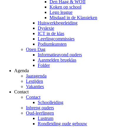
Den Haag & WOII
Koken op school
Lego league
Misdaad in de Klassieken
Huiswerkbegeleiding
Dyslexie
ICT in de klas
Leerlingcommissies
Podiumkunsten
Open Dag
Informatieavond ouders
Aanmelden brugklas
Folder
Agenda
Jaaragenda
Lestijden
Vakanties
Contact
Contact
Schoolleiding
Inbreng ouders
Oud-leerlingen
Lustrum
Rondleiding oude gebouw