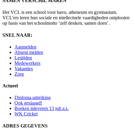
SAMEN VERSCHIL MAKEN
Het VCL is een school voor havo, atheneum en gymnasium.
VCL'ers leren hun sociale en intellectuele vaardigheden ontplooien
op basis van het schoolmotto ‘zelf denken, samen doen’.
SNEL NAAR:
Aanmelden
Absent melden
Lestijden
Medewerkers
Vakanties
Zorg
Actueel
Diploma-uitreiking
Ook geslaagd!
Boeken inleveren 13 juli a.s.
WK Cricket
ADRES GEGEVENS