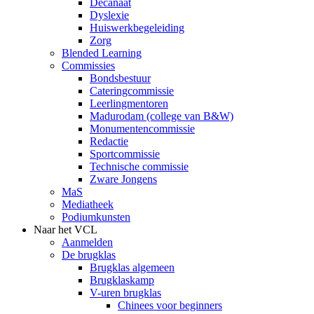
Decanaat
Dyslexie
Huiswerkbegeleiding
Zorg
Blended Learning
Commissies
Bondsbestuur
Cateringcommissie
Leerlingmentoren
Madurodam (college van B&W)
Monumentencommissie
Redactie
Sportcommissie
Technische commissie
Zware Jongens
MaS
Mediatheek
Podiumkunsten
Naar het VCL
Aanmelden
De brugklas
Brugklas algemeen
Brugklaskamp
V-uren brugklas
Chinees voor beginners