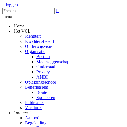
inloggen

menu
Home
Het VCL
Identiteit
Kwaliteitsbeleid
Onderwijsvisie
Organisatie
Bestuur
Medezeggenschap
Ouderraad
Privacy
ANBI
Opleidingsschool
Benefietsreis
Route
Sponsoren
Publicaties
Vacatures
Onderwijs
Aanbod
Begeleiding