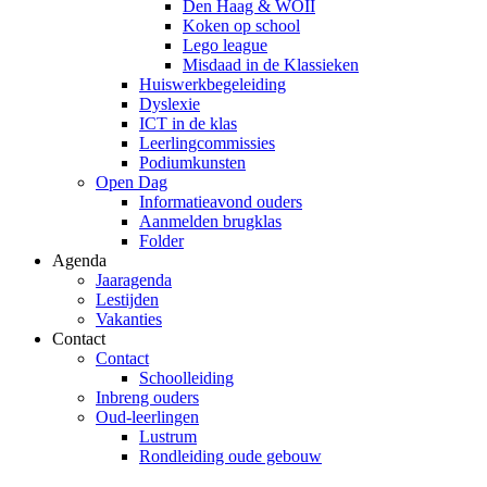
Den Haag & WOII
Koken op school
Lego league
Misdaad in de Klassieken
Huiswerkbegeleiding
Dyslexie
ICT in de klas
Leerlingcommissies
Podiumkunsten
Open Dag
Informatieavond ouders
Aanmelden brugklas
Folder
Agenda
Jaaragenda
Lestijden
Vakanties
Contact
Contact
Schoolleiding
Inbreng ouders
Oud-leerlingen
Lustrum
Rondleiding oude gebouw