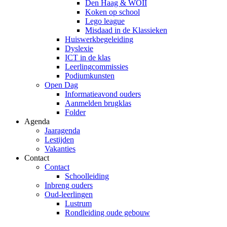
Den Haag & WOII
Koken op school
Lego league
Misdaad in de Klassieken
Huiswerkbegeleiding
Dyslexie
ICT in de klas
Leerlingcommissies
Podiumkunsten
Open Dag
Informatieavond ouders
Aanmelden brugklas
Folder
Agenda
Jaaragenda
Lestijden
Vakanties
Contact
Contact
Schoolleiding
Inbreng ouders
Oud-leerlingen
Lustrum
Rondleiding oude gebouw