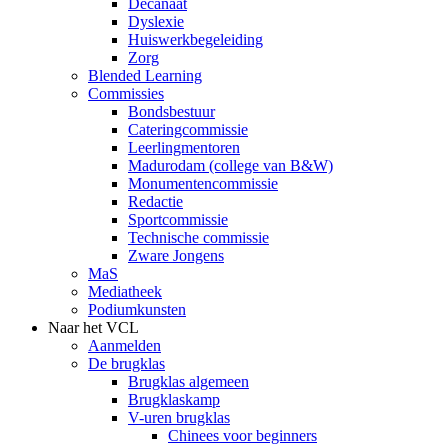
Decanaat
Dyslexie
Huiswerkbegeleiding
Zorg
Blended Learning
Commissies
Bondsbestuur
Cateringcommissie
Leerlingmentoren
Madurodam (college van B&W)
Monumentencommissie
Redactie
Sportcommissie
Technische commissie
Zware Jongens
MaS
Mediatheek
Podiumkunsten
Naar het VCL
Aanmelden
De brugklas
Brugklas algemeen
Brugklaskamp
V-uren brugklas
Chinees voor beginners