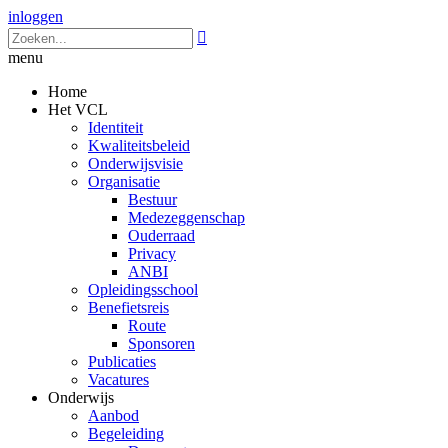
inloggen

menu
Home
Het VCL
Identiteit
Kwaliteitsbeleid
Onderwijsvisie
Organisatie
Bestuur
Medezeggenschap
Ouderraad
Privacy
ANBI
Opleidingsschool
Benefietsreis
Route
Sponsoren
Publicaties
Vacatures
Onderwijs
Aanbod
Begeleiding