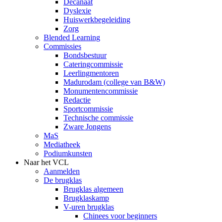
Decanaat
Dyslexie
Huiswerkbegeleiding
Zorg
Blended Learning
Commissies
Bondsbestuur
Cateringcommissie
Leerlingmentoren
Madurodam (college van B&W)
Monumentencommissie
Redactie
Sportcommissie
Technische commissie
Zware Jongens
MaS
Mediatheek
Podiumkunsten
Naar het VCL
Aanmelden
De brugklas
Brugklas algemeen
Brugklaskamp
V-uren brugklas
Chinees voor beginners