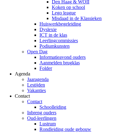
Den Haag & WOII
Koken op school
Lego league
Misdaad in de Klassieken
Huiswerkbegeleiding
Dyslexie
ICT in de klas
Leerlingcommissies
Podiumkunsten
Open Dag
Informatieavond ouders
Aanmelden brugklas
Folder
Agenda
Jaaragenda
Lestijden
Vakanties
Contact
Contact
Schoolleiding
Inbreng ouders
Oud-leerlingen
Lustrum
Rondleiding oude gebouw