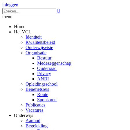
inloggen

menu
Home
Het VCL
Identiteit
Kwaliteitsbeleid
Onderwijsvisie
Organisatie
Bestuur
Medezeggenschap
Ouderraad
Privacy
ANBI
Opleidingsschool
Benefietsreis
Route
Sponsoren
Publicaties
Vacatures
Onderwijs
Aanbod
Begeleiding