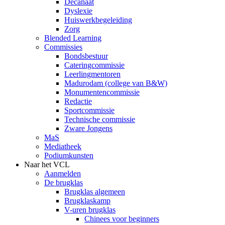
Decanaat
Dyslexie
Huiswerkbegeleiding
Zorg
Blended Learning
Commissies
Bondsbestuur
Cateringcommissie
Leerlingmentoren
Madurodam (college van B&W)
Monumentencommissie
Redactie
Sportcommissie
Technische commissie
Zware Jongens
MaS
Mediatheek
Podiumkunsten
Naar het VCL
Aanmelden
De brugklas
Brugklas algemeen
Brugklaskamp
V-uren brugklas
Chinees voor beginners