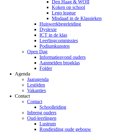
Den Haag & WOII
Koken op school
Lego league
Misdaad in de Klassieken
Huiswerkbegeleiding
Dyslexie
ICT in de klas
Leerlingcommissies
Podiumkunsten
Open Dag
Informatieavond ouders
Aanmelden brugklas
Folder
Agenda
Jaaragenda
Lestijden
Vakanties
Contact
Contact
Schoolleiding
Inbreng ouders
Oud-leerlingen
Lustrum
Rondleiding oude gebouw