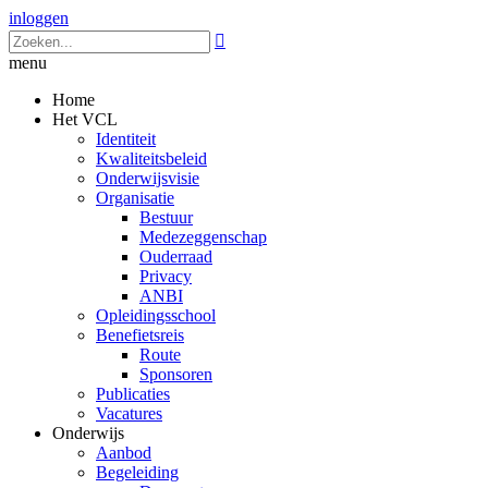
inloggen

menu
Home
Het VCL
Identiteit
Kwaliteitsbeleid
Onderwijsvisie
Organisatie
Bestuur
Medezeggenschap
Ouderraad
Privacy
ANBI
Opleidingsschool
Benefietsreis
Route
Sponsoren
Publicaties
Vacatures
Onderwijs
Aanbod
Begeleiding